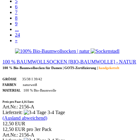
5
6
7
8
9
...
24
»
100 % BAUMWOLLSOCKEN [BIO-BAUMWOLLE] - NATUR
100 % Bio-Baumwollsocken für Damen | GOTS-Zertifizierung |
handgekettelt
GRÖSSE
35/38 I 39/42
FARBEN
naturweiß
MATERIAL
100 % Bio-Baumwolle
Preis pro Paar 4,16 Euro
Art.Nr.: 2156-A
Lieferzeit:
3-4 Tage
(Ausland abweichend)
12,50 EUR
12,50 EUR pro 3er Pack
Art.Nr.: 2156-A