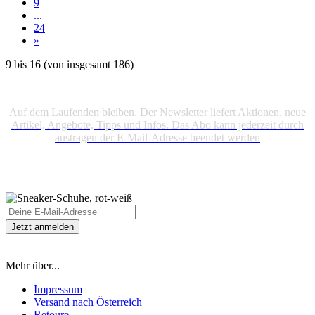
9
...
24
»
9
bis
16
(von insgesamt
186
)
Auf dem Laufenden bleiben. Der Newsletter liefert Aktionen, neue
Artikel, Angebote, Tipps und Infos. Das Abo kann jederzeit durch
austragen der E-Mail-Adresse beendet werden
Mehr über...
Impressum
Versand nach Österreich
Retoure