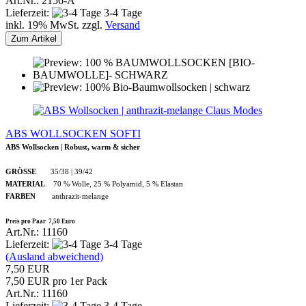
Art.Nr.: 2156-A
Lieferzeit:
3-4 Tage
inkl. 19% MwSt. zzgl.
Versand
Zum Artikel
Claus Modes
ABS WOLLSOCKEN SOFTI
ABS Wollsocken | Robust, warm & sicher
GRÖSSE
35/38 | 39/42
MATERIAL
70 % Wolle, 25 % Polyamid, 5 % Elastan
FARBEN
anthrazit-melange
Preis pro Paar 7,50 Euro
Art.Nr.: 11160
Lieferzeit:
3-4 Tage
(Ausland abweichend)
7,50 EUR
7,50 EUR pro 1er Pack
Art.Nr.: 11160
Lieferzeit:
3-4 Tage