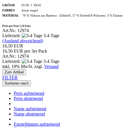
GRÖSSE
35/38 I 39/42
FARBEN
bunte ringel
MATERIAL
76 % Viskose aus Bambus - Zellstoff, 17 % Sorbtek® Polyester, 3 % Elastan
Preis pro Paar 5,50 Euro
Art.Nr.: 12974
Lieferzeit:
3-4 Tage
(Ausland abweichend)
16,50 EUR
16,50 EUR pro 3er Pack
Art.Nr.: 12974
Lieferzeit:
3-4 Tage
inkl. 19% MwSt. zzgl.
Versand
Zum Artikel
FILTER
Sortieren nach
Preis aufsteigend
Preis absteigend
Name aufsteigend
Name absteigend
Einstelldatum aufsteigend