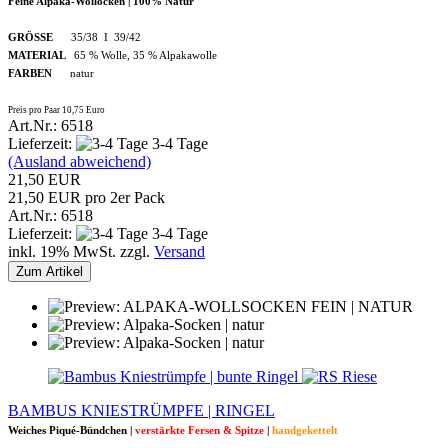
Feine Alpaka-Wollocken | 100% Natur
GRÖSSE
35/38 I 39/42
MATERIAL
65 % Wolle, 35 % Alpakawolle
FARBEN
natur
Preis pro Paar 10,75 Euro
Art.Nr.: 6518
Lieferzeit:
3-4 Tage
(Ausland abweichend)
21,50 EUR
21,50 EUR pro 2er Pack
Art.Nr.: 6518
Lieferzeit:
3-4 Tage
inkl. 19% MwSt. zzgl.
Versand
Zum Artikel
BAMBUS KNIESTRÜMPFE | RINGEL
Weiches Piqué-Bündchen |
verstärkte Fersen & Spitze
|
handgekettelt