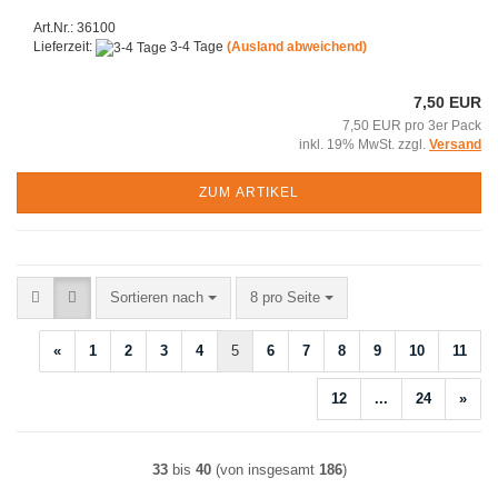
Art.Nr.: 36100
Lieferzeit:
3-4 Tage
(Ausland abweichend)
7,50 EUR
7,50 EUR pro 3er Pack
inkl. 19% MwSt. zzgl.
Versand
ZUM ARTIKEL
Sortieren nach
pro Seite
Sortieren nach
8 pro Seite
«
1
2
3
4
5
6
7
8
9
10
11
12
...
24
»
33
bis
40
(von insgesamt
186
)