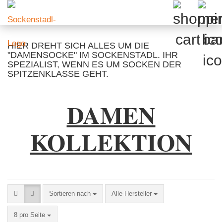
HIER DREHT SICH ALLES UM DIE
"DAMENSOCKE" IM SOCKENSTADL. IHR
SPEZIALIST, WENN ES UM SOCKEN DER
SPITZENKLASSE GEHT.
DAMEN
KOLLEKTION
Sortieren nach
Sortieren nach
Alle Hersteller
pro Seite
8 pro Seite