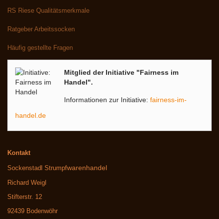
RS Riese Qualitätsmerkmale
Ratgeber Arbeitssocken
Häufig gestellte Fragen
Mitglied der Initiative "Fairness im
Handel".
Informationen zur Initiative:
fairness-im-
handel.de
Kontakt
warenhandel
Sockenstadl Strumpf
Richard Weigl
Stifterstr. 12
92439 Bodenwöhr