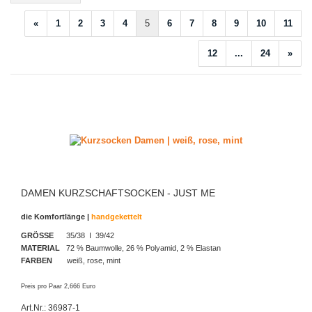
«
1
2
3
4
5
6
7
8
9
10
11
12
...
24
»
DAMEN KURZSCHAFTSOCKEN - JUST ME
die Komfortlänge |
handgekettelt
GRÖSSE
35/38 I 39/42
MATERIAL
72 % Baumwolle, 26 % Polyamid, 2 % Elastan
FARBEN
weiß, rose, mint
Preis pro Paar 2,666 Euro
Art.Nr.: 36987-1