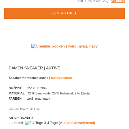
inkl. 19% MwSt. zzgl.
Versand
ZUM ARTIKEL
DAMEN SNEAKER | AKTIVE
Sneaker mit Hackenlasche |
handgekettelt
GRÖSSE
35/38 I 39/42
MATERIAL
72 % Baumwolle, 26 % Polyamid, 2 % Elastan
FARBEN
weiß, grau, navy
Preis pro Paar 2,333 Euro
Art.Nr.: 36280-3
Lieferzeit:
3-4 Tage
(Ausland abweichend)