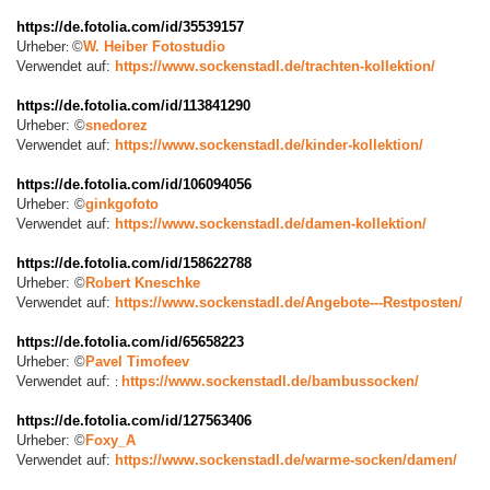
https://de.fotolia.com/id/35539157
Urheber
©
W. Heiber Fotostudio
:
Verwendet auf:
https://www.sockenstadl.de/trachten-kollektion/
https://de.fotolia.com/id/113841290
Urheber:
©
snedorez
Verwendet auf:
https://www.sockenstadl.de/kinder-kollektion/
https://de.fotolia.com/id/106094056
Urheber:
©
ginkgofoto
Verwendet auf:
https://www.sockenstadl.de/damen-kollektion/
https://de.fotolia.com/id/158622788
Urheber:
©
Robert Kneschke
Verwendet auf:
https://www.sockenstadl.de/Angebote---Restposten/
https://de.fotolia.com/id/65658223
Urheber:
©
Pavel Timofeev
Verwendet auf:
https://www.sockenstadl.de/bambussocken/
:
https://de.fotolia.com/id/127563406
Urheber:
©
Foxy_A
Verwendet auf:
https://www.sockenstadl.de/warme-socken/damen/