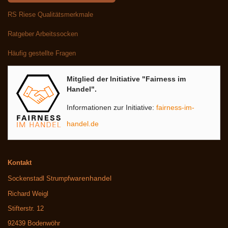
RS Riese Qualitätsmerkmale
Ratgeber Arbeitssocken
Häufig gestellte Fragen
Mitglied der Initiative "Fairness im
Handel".
Informationen zur Initiative:
fairness-im-
handel.de
Kontakt
warenhandel
Sockenstadl Strumpf
Richard Weigl
Stifterstr. 12
92439 Bodenwöhr