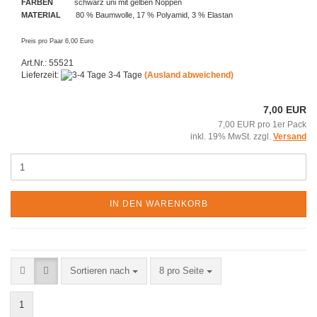
FARBEN
schwarz uni mit gelben Noppen
MATERIAL
80 % Baumwolle, 17 % Polyamid, 3 % Elastan
Preis pro Paar 6,00 Euro
Art.Nr.: 55521
Lieferzeit:
3-4 Tage
(Ausland abweichend)
7,00 EUR
7,00 EUR pro 1er Pack
inkl. 19% MwSt. zzgl.
Versand
IN DEN WARENKORB
Sortieren nach
pro Seite
Sortieren nach
8 pro Seite
1