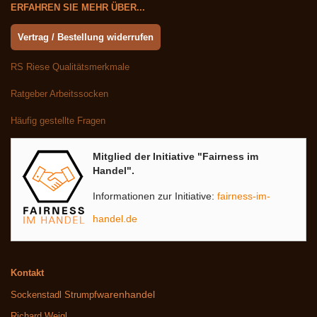
ERFAHREN SIE MEHR ÜBER...
Vertrag / Bestellung widerrufen
RS Riese Qualitätsmerkmale
Ratgeber Arbeitssocken
Häufig gestellte Fragen
Mitglied der Initiative "Fairness im
Handel".
Informationen zur Initiative:
fairness-im-
handel.de
Kontakt
warenhandel
Sockenstadl Strumpf
Richard Weigl