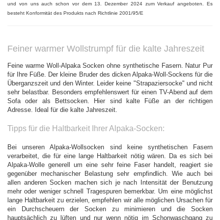
und von uns auch schon vor dem 13. Dezember 2024 zum Verkauf angeboten. Es
besteht Konformität des Produkts nach Richtlinie 2001/95/E
Feiner warmer Wollstrumpf für die kalte Jahreszeit
Feine warme Woll-Alpaka Socken ohne synthetische Fasern. Natur Pur
für Ihre Füße. Der kleine Bruder des dicken Alpaka-Woll-Sockens für die
Überganzszeit und den Winter. Leider keine "Strapaziersocke" und nicht
sehr belastbar. Besonders empfehlenswert für einen TV-Abend auf dem
Sofa oder als Bettsocken. Hier sind kalte Füße an der richtigen
Adresse.
Ideal für die kalte Jahreszeit.
Tipps für die Haltbarkeit Ihrer Alpaka-Socken:
Bei unseren Alpaka-Wollsocken sind keine synthetischen Fasern
verarbeitet, die für eine lange Haltbarkeit nötig wären. Da es sich bei
Alpaka-Wolle generell um eine sehr feine Faser handelt, reagiert sie
gegenüber mechanischer Belastung sehr empfindlich. Wie auch bei
allen anderen Socken machen sich je nach Intensität der Benutzung
mehr oder weniger schnell Tragespuren bemerkbar. Um eine möglichst
lange Haltbarkeit zu erzielen, empfehlen wir alle möglichen Ursachen für
ein Durchscheuern der Socken zu minimieren und die Socken
hauptsächlich zu lüften und nur wenn nötig im Schonwaschgang zu