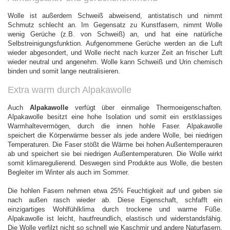
Wolle ist außerdem Schweiß abweisend, antistatisch und nimmt
Schmutz schlecht an. Im Gegensatz zu Kunstfasern, nimmt Wolle
wenig Gerüche (z.B. von Schweiß) an, und hat eine natürliche
Selbstreinigungsfunktion. Aufgenommene Gerüche werden an die Luft
wieder abgesondert, und Wolle riecht nach kurzer Zeit an frischer Luft
wieder neutral und angenehm. Wolle kann Schweiß und Urin chemisch
binden und somit lange neutralisieren.
Extra warm durch Alpakawolle
Auch
Alpakawolle
verfügt über einmalige Thermoeigenschaften.
Alpakawolle besitzt eine hohe Isolation und somit ein erstklassiges
Warmhaltevermögen, durch die innen hohle Faser. Alpakawolle
speichert die Körperwärme besser als jede andere Wolle, bei niedrigen
Temperaturen. Die Faser stößt die Wärme bei hohen Außentemperauren
ab und speichert sie bei niedrigen Außentemperaturen. Die Wolle wirkt
somit klimaregulierend. Deswegen sind Produkte aus Wolle, die besten
Begleiter im Winter als auch im Sommer.
Die hohlen Fasern nehmen etwa 25% Feuchtigkeit auf und geben sie
nach außen rasch wieder ab. Diese Eigenschaft, schfafft ein
einzigartiges Wohlfühlklima durch trockene und warme Füße.
Alpakawolle ist leicht, hautfreundlich, elastisch und widerstandsfähig.
Die Wolle verfilzt nicht so schnell wie Kaschmir und andere Naturfasern.