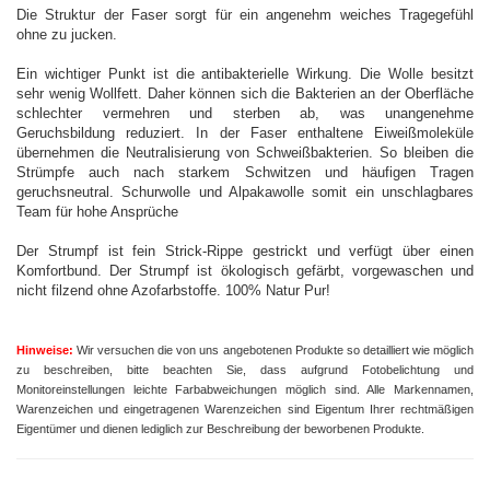
Die Struktur der Faser sorgt für ein angenehm weiches Tragegefühl
ohne zu jucken.
Ein wichtiger Punkt ist die antibakterielle Wirkung. Die Wolle besitzt
sehr wenig Wollfett. Daher können sich die Bakterien an der Oberfläche
schlechter vermehren und sterben ab, was unangenehme
Geruchsbildung reduziert. In der Faser enthaltene Eiweißmoleküle
übernehmen die Neutralisierung von Schweißbakterien. So bleiben die
Strümpfe auch nach starkem Schwitzen und häufigen Tragen
geruchsneutral. Schurwolle und Alpakawolle somit ein unschlagbares
Team für hohe Ansprüche
Der Strumpf ist fein Strick-Rippe gestrickt und verfügt über einen
Komfortbund. Der Strumpf ist ökologisch gefärbt, vorgewaschen und
nicht filzend ohne Azofarbstoffe. 100% Natur Pur!
Hinweise:
Wir versuchen die von uns angebotenen Produkte so detailliert wie möglich
zu beschreiben, bitte beachten Sie, dass aufgrund Fotobelichtung und
Monitoreinstellungen leichte Farbabweichungen möglich sind.
Alle Markennamen,
Warenzeichen und eingetragenen Warenzeichen sind Eigentum Ihrer rechtmäßigen
Eigentümer und dienen lediglich zur Beschreibung der beworbenen Produkte.