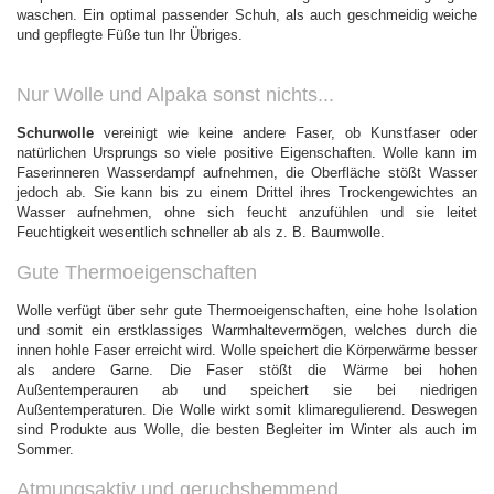
waschen. Ein optimal passender Schuh, als auch geschmeidig weiche
und gepflegte Füße tun Ihr Übriges.
Nur Wolle und Alpaka sonst nichts...
Schurwolle
vereinigt wie keine andere Faser, ob Kunstfaser oder
natürlichen Ursprungs so viele positive Eigenschaften.
Wolle kann im
Faserinneren Wasserdampf aufnehmen, die Oberfläche stößt Wasser
jedoch ab. Sie kann bis zu einem Drittel ihres Trockengewichtes an
Wasser aufnehmen, ohne sich feucht anzufühlen und sie leitet
Feuchtigkeit wesentlich schneller ab als z. B. Baumwolle.
Gute Thermoeigenschaften
Wolle verfügt über sehr gute Thermoeigenschaften, eine hohe Isolation
und somit ein erstklassiges Warmhaltevermögen, welches durch die
innen hohle Faser erreicht wird. Wolle speichert die Körperwärme besser
als andere Garne. Die Faser stößt die Wärme bei hohen
Außentemperauren ab und speichert sie bei niedrigen
Außentemperaturen. Die Wolle wirkt somit klimaregulierend. Deswegen
sind Produkte aus Wolle, die besten Begleiter im Winter als auch im
Sommer.
Atmungsaktiv und geruchshemmend