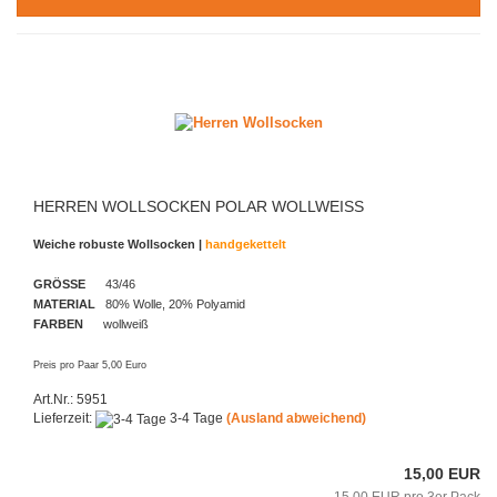
HERREN WOLLSOCKEN POLAR WOLLWEISS
Weiche robuste Wollsocken |
handgekettelt
GRÖSSE
43/46
MATERIAL
80% Wolle, 20% Polyamid
FARBEN
wollweiß
Preis pro Paar 5,00 Euro
Art.Nr.: 5951
Lieferzeit:
3-4 Tage
(Ausland abweichend)
15,00 EUR
15,00 EUR pro 3er Pack