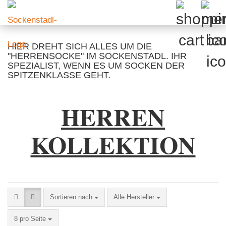
HIER DREHT SICH ALLES UM DIE
"HERRENSOCKE" IM SOCKENSTADL. IHR
SPEZIALIST, WENN ES UM SOCKEN DER
SPITZENKLASSE GEHT.
HERREN
KOLLEKTION
Sortieren nach
Sortieren nach
Alle Hersteller
pro Seite
8 pro Seite