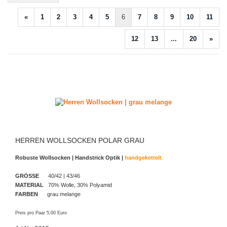
«
1
2
3
4
5
6
7
8
9
10
11
12
13
...
20
»
HERREN WOLLSOCKEN POLAR GRAU
Robuste Wollsocken | Handstrick Optik |
handgekettelt
GRÖSSE
40/42 | 43/46
MATERIAL
70% Wolle, 30% Polyamid
FARBEN
grau melange
Preis pro Paar 5,00 Euro