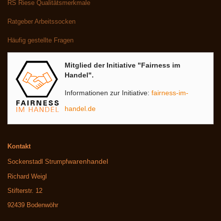
RS Riese Qualitätsmerkmale
Ratgeber Arbeitssocken
Häufig gestellte Fragen
Mitglied der Initiative "Fairness im
Handel".
Informationen zur Initiative:
fairness-im-
handel.de
Kontakt
warenhandel
Sockenstadl Strumpf
Richard Weigl
Stifterstr. 12
92439 Bodenwöhr