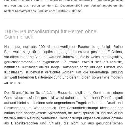
Das Produkt wurde vor dem 13. Dezember 2024 vom Hersteller auf den Markt gebracht
und von uns auch schon vor dem 13. Dezember 2024 zum Verkauf angeboten. Es
besteht Konformität des Produkts nach Richtlinie 2001/95/E
100 % Baumwollstrumpf für Herren ohne
Gummidruck
Natur pur, nur aus 100 % hochwertigster Baumwolle gefertigt. Reine
Baumwolle sorgt für ein optimales, angenehmes und gesundes Fußklima,
vor allem in der heißen und warmen Jahreszeit. Sie ist weich, atmungsaktiv,
geruchshemmend und hygienisch. Baumwolle erweist sich als robuste,
natürliche Textilfaser, die für lange Haltbarkeit sorgt. Auf den Einsatz von
Kunstfasern ist bewusst verzichtet worden, um die übermäßige Bildung
schweiß fördernder Bakterienbildung und deren Folgen, so weit wie möglich
zu hemmen.
Der Strumpf ist im Schaft 1:1 in Rippe komplett ohne Gummi, mit einem
Gummiabschlussfaden gestrickt, weist daher eine sehr hohe Dehnfähigkeit
auf und bietet somit einen sehr angenehmen Tragekomfort ohne Druck und
Einschneiden im Wadenbereich. Der Gesundheitsstrumpf bietet darüber
hinaus eine handgekettelte Spitzennaht, die nicht spürbar ist und das Wund
werden durch Reibung vermeidet. Dieser Strumpf eignet sich daher optimal
als Diabetikersocken und für alle, die nicht nur aus gesundheitlichen