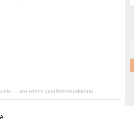
nweis
RS Riese Qualitätsmerkmale
CA