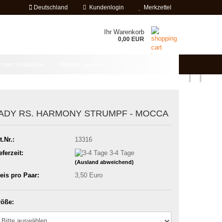
Deutschland
Kundenlogin
Merkzettel
Ihr Warenkorb
0,00 EUR
chten Kollektion
Warme Socken
ADY RS. HARMONY STRUMPF - MOCCA
t.Nr.:
13316
eferzeit:
3-4 Tage
(Ausland abweichend)
eis pro Paar:
3,50 Euro
öße: