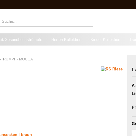
Suche...
eit/Gesundheitsstrümpfe
Herren Kollektion
Kinder Kollektion
Tra
STRUMPF - MOCCA
L
Ar
Li
Pr
Gr