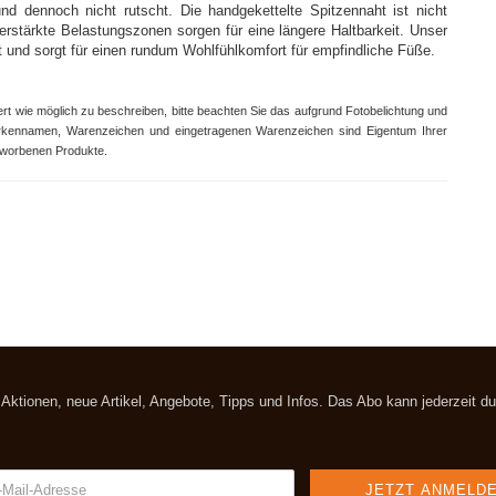
d dennoch nicht rutscht. Die handgekettelte Spitzennaht ist nicht
rstärkte Belastungszonen sorgen für eine längere Haltbarkeit.
Unser
et und sorgt für einen rundum Wohlfühlkomfort für empfindliche Füße.
rt wie möglich zu beschreiben, bitte beachten Sie das aufgrund Fotobelichtung und
Markennamen, Warenzeichen und eingetragenen Warenzeichen sind Eigentum Ihrer
eworbenen Produkte.
t Aktionen, neue Artikel, Angebote, Tipps und Infos. Das Abo kann jederzeit 