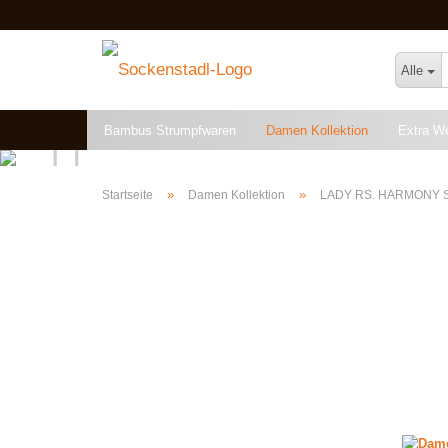
Alle
Bambus Strumpfwaren
Damen Kollektion
Extra W
Angebote & Restposten
»
»
Startseite
Damen Kollektion
LADY RS. HARMONY 