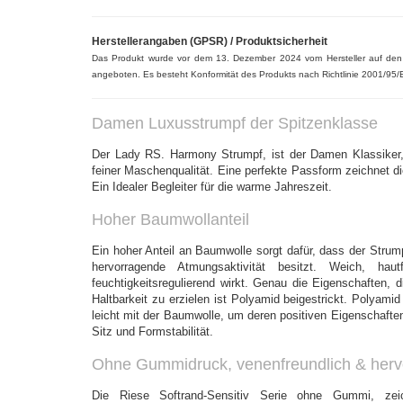
Herstellerangaben (GPSR) / Produktsicherheit
Das Produkt wurde vor dem 13. Dezember 2024 vom Hersteller auf de
angeboten. Es besteht Konformität des Produkts nach Richtlinie 2001/95/
Damen Luxusstrumpf der Spitzenklasse
Der Lady RS. Harmony Strumpf, ist der Damen Klassiker,
feiner Maschenqualität. Eine perfekte Passform zeichnet 
Ein Idealer Begleiter für die warme Jahreszeit.
Hoher Baumwollanteil
Ein hoher Anteil an Baumwolle sorgt dafür, dass der Strump
hervorragende Atmungsaktivität besitzt. Weich, ha
feuchtigkeitsregulierend wirkt. Genau die Eigenschaften, 
Haltbarkeit zu erzielen ist Polyamid beigestrickt. Polyamid
leicht mit der Baumwolle, um deren positiven Eigenschaften 
Sitz und Formstabilität.
Ohne Gummidruck, venenfreundlich & herv
Die Riese Softrand-Sensitiv Serie ohne Gummi, zei