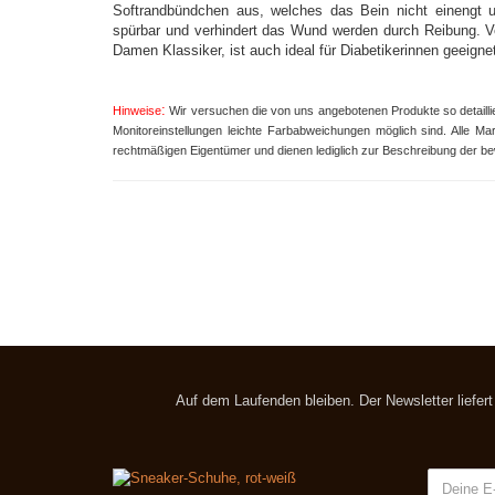
Softrandbündchen aus, welches das Bein nicht einengt un
spürbar und verhindert das Wund werden durch Reibung. Ve
Damen Klassiker, ist auch ideal für Diabetikerinnen geeign
:
Hinweise
Wir versuchen die von uns angebotenen Produkte so detaillie
Monitoreinstellungen leichte Farbabweichungen möglich sind. Alle 
rechtmäßigen Eigentümer und dienen lediglich zur Beschreibung der b
Auf dem Laufenden bleiben. Der Newsletter liefer