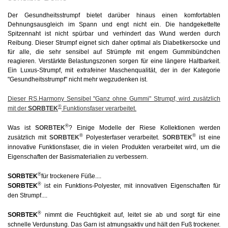
Der Gesundheitsstrumpf bietet darüber hinaus einen komfortablen
Dehnungsausgleich im Spann und engt nicht ein. Die handgekettelte
Spitzennaht ist nicht spürbar und verhindert das Wund werden durch
Reibung. Dieser Strumpf eignet sich daher optimal als Diabetikersocke und
für alle, die sehr sensibel auf Strümpfe mit engem Gummibündchen
reagieren. Verstärkte Belastungszonen sorgen für eine längere Haltbarkeit.
Ein Luxus-Strumpf, mit extrafeiner Maschenqualität, der in der Kategorie
"Gesundheitsstrumpf" nicht mehr wegzudenken ist.
Dieser RS.Harmony Sensibel "Ganz ohne Gummi" Strumpf, wird zusätzlich
®
mit der
SORBTEK
Funktionsfaser verarbeitet.
®
Was ist
SORBTEK
?
Einige Modelle der Riese Kollektionen werden
®
®
zusätzlich mit
SORBTEK
Polyesterfaser verarbeitet.
SORBTEK
ist eine
innovative Funktionsfaser, die in vielen Produkten verarbeitet wird, um die
Eigenschaften der Basismaterialien zu verbessern.
®
SORBTEK
für trockenere Füße....
®
SORBTEK
ist ein Funktions-Polyester, mit innovativen Eigenschaften für
den Strumpf....
®
SORBTEK
nimmt die Feuchtigkeit auf, leitet sie ab und sorgt für eine
schnelle Verdunstung. Das Garn ist atmungsaktiv und hält den Fuß trockener.