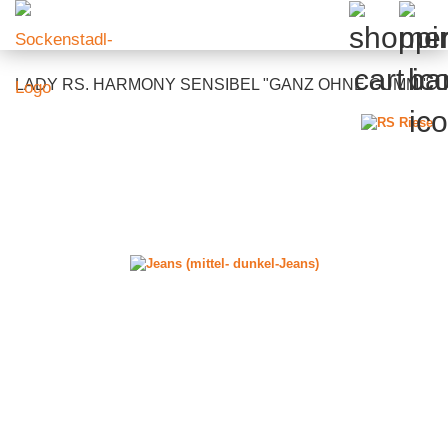
LADY RS. HARMONY SENSIBEL "GANZ OHNE GUMMI"