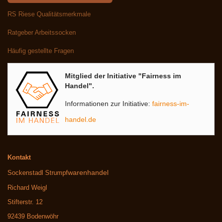
RS Riese Qualitätsmerkmale
Ratgeber Arbeitssocken
Häufig gestellte Fragen
Mitglied der Initiative "Fairness im
Handel".
Informationen zur Initiative:
fairness-im-
handel.de
Kontakt
warenhandel
Sockenstadl Strumpf
Richard Weigl
Stifterstr. 12
92439 Bodenwöhr