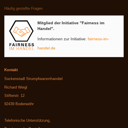
Häufig gestellte Fragen
Mitglied der Initiative "Fairness im
Handel".
Informationen zur Initiative:
fairness-im-
handel.de
Kontakt
warenhandel
Sockenstadl Strumpf
Richard Weigl
Stifterstr. 12
92439 Bodenwöhr
Telefonische Unterstützung,