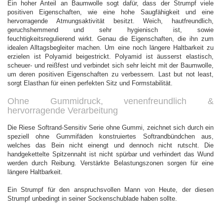
Ein
hoher Anteil an Baumwolle sogt dafür, dass der Strumpf viele
positiven Eigenschaften, wie eine hohe Saugfähigkeit und eine
hervorragende Atmungsaktivität besitzt. Weich, hautfreundlich,
geruchshemmend und sehr hygienisch ist, sowie
feuchtigkeitsregulierend wirkt. Genau die Eigenschaften, die ihn zum
idealen Alltagsbegleiter machen. Um eine noch längere Haltbarkeit zu
erzielen ist Polyamid beigestrickt. Polyamid ist äusserst elastisch,
scheuer- und reißfest und verbindet sich sehr leicht mit der Baumwolle,
um deren positiven Eigenschaften zu verbessern. Last but not least,
sorgt Elasthan für einen perfekten Sitz und Formstabilität.
Ohne Gummidruck, venenfreundlich &
hervorragende Verarbeitung
Die
Riese Softrand-Sensitiv Serie ohne Gummi, zeichnet sich durch ein
speziell ohne Gummifäden konstruiertes Softrandbündchen aus,
welches das Bein nicht einengt und dennoch nicht rutscht. Die
handgekettelte Spitzennaht ist nicht spürbar und verhindert das Wund
werden durch Reibung. Verstärkte Belastungszonen sorgen für eine
längere Haltbarkeit.
Ein Strumpf für den anspruchsvollen Mann von Heute, der diesen
Strumpf unbedingt in seiner Sockenschublade haben sollte.