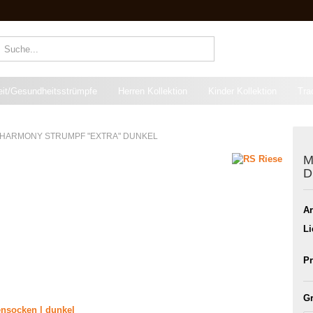
Suche...
eit/Gesundheitsstrümpfe
Herren Kollektion
Kinder Kollektion
Tra
 HARMONY STRUMPF "EXTRA" DUNKEL
M
D
Ar
Li
Pr
Gr