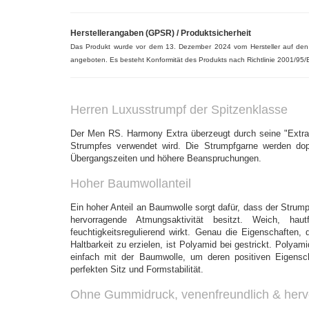
Herstellerangaben (GPSR) / Produktsicherheit
Das Produkt wurde vor dem 13. Dezember 2024 vom Hersteller auf de
angeboten. Es besteht Konformität des Produkts nach Richtlinie 2001/95/
Herren Luxusstrumpf der Spitzenklasse
Der Men RS. Harmony Extra überzeugt durch seine "Extra"
Strumpfes verwendet wird. Die Strumpfgarne werden dopp
Übergangszeiten und höhere Beanspruchungen.
Hoher Baumwollanteil
Ein
hoher Anteil an Baumwolle sorgt dafür, dass der Strumpf
hervorragende Atmungsaktivität besitzt. Weich, ha
feuchtigkeitsregulierend wirkt. Genau die Eigenschaften,
Haltbarkeit zu erzielen, ist Polyamid bei gestrickt. Polyam
einfach mit der Baumwolle, um deren positiven Eigensch
perfekten Sitz und Formstabilität.
Ohne Gummidruck, venenfreundlich & herv