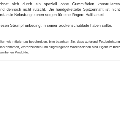
hnet sich durch ein speziell ohne Gummifäden konstruiertes
d dennoch nicht rutscht. Die handgekettelte Spitzennaht ist nicht
stärkte Belastungszonen sorgen für eine längere Haltbarkeit.
iesen Strumpf unbedingt in seiner Sockenschublade haben sollte.
ert wie möglich zu beschreiben, bitte beachten Sie, dass aufgrund Fotobelichtung
Markennamen, Warenzeichen und eingetragenen Warenzeichen sind Eigentum Ihrer
eworbenen Produkte.