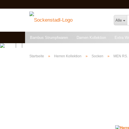
Alle
Bambus Strumpfwaren
Damen Kollektion
Extra W
Angebote & Restposten
»
»
»
Startseite
Herren Kollektion
Socken
MEN RS.