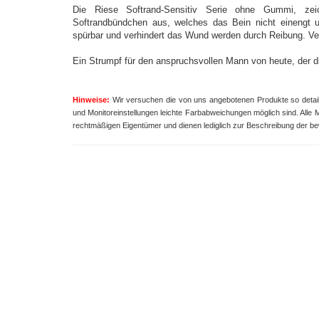
Die
Riese Softrand-Sensitiv Serie ohne Gummi, zeic
Softrandbündchen aus, welches das Bein nicht einengt un
spürbar und verhindert das Wund werden durch Reibung. Ver
Ein Strumpf für den anspruchsvollen Mann von heute, der d
Hinweise:
Wir versuchen die von uns angebotenen Produkte so detailli
und Monitoreinstellungen leichte Farbabweichungen möglich sind.
Alle 
rechtmäßigen Eigentümer und dienen lediglich zur Beschreibung der b