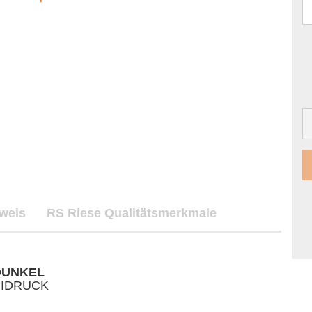
nweis
RS Riese Qualitätsmerkmale
DUNKEL
IDRUCK