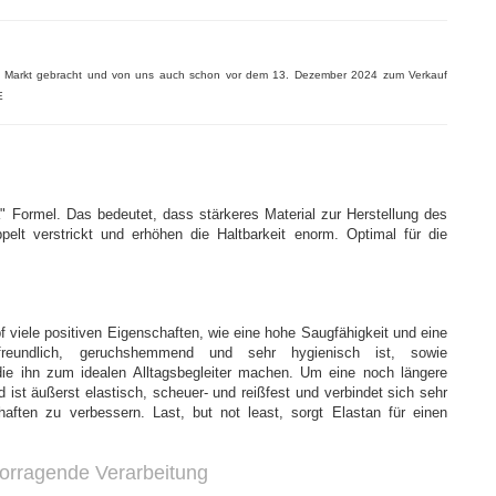
n Markt gebracht und von uns auch schon vor dem 13. Dezember 2024 zum Verkauf
E
 Formel. Das bedeutet, dass stärkeres Material zur Herstellung des
elt verstrickt und erhöhen die Haltbarkeit enorm. Optimal für die
 viele positiven Eigenschaften, wie eine hohe Saugfähigkeit und eine
utfreundlich, geruchshemmend und sehr hygienisch ist, sowie
 die ihn zum idealen Alltagsbegleiter machen. Um eine noch längere
id ist äußerst elastisch, scheuer- und reißfest und verbindet sich sehr
aften zu verbessern. Last, but not least, sorgt Elastan für einen
orragende Verarbeitung