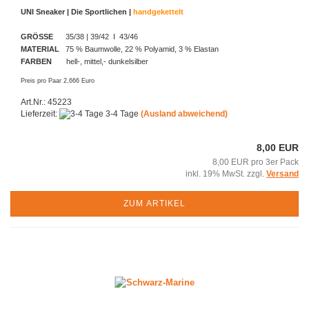
UNI Sneaker | Die Sportlichen |
handgekettelt
GRÖSSE
35/38 | 39/42 I 43/46
MATERIAL
75 % Baumwolle, 22 % Polyamid, 3 % Elastan
FARBEN
hell-, mittel,- dunkelsilber
Preis pro Paar 2,666 Euro
Art.Nr.: 45223
Lieferzeit:
3-4 Tage
(Ausland abweichend)
8,00 EUR
8,00 EUR pro 3er Pack
inkl. 19% MwSt. zzgl.
Versand
ZUM ARTIKEL