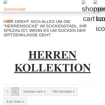
HIER DREHT SICH ALLES UM DIE
"HERRENSOCKE" IM SOCKENSTADL. IHR
SPEZIALIST, WENN ES UM SOCKEN DER
SPITZENKLASSE GEHT.
HERREN
KOLLEKTION
Sortieren nach
Sortieren nach
Alle Hersteller
pro Seite
8 pro Seite