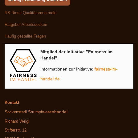
RS Riese Qualitätsmerkmale
Ratgeber Arbeitssocken
Häufig gestellte Fragen
Mitglied der Initiative "Fairness im
Handel".
Informationen zur Initiative:
fairness-im-
handel.de
Kontakt
warenhandel
Sockenstadl Strumpf
Richard Weigl
Stifterstr. 12