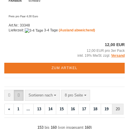
FARBEN
schwarz
Preis pro Paar 4,00 Euro
Art.Nr.: 33348
Lieferzeit:
3-4 Tage
(Ausland abweichend)
12,00 EUR
12,00 EUR pro 3er Pack
inkl. 19% MwSt. zzgl.
Versand
ZUM ARTIKEL
Sortieren nach
pro Seite
Sortieren nach
8 pro Seite
«
1
...
13
14
15
16
17
18
19
20
153
bis
160
(von insgesamt
160
)