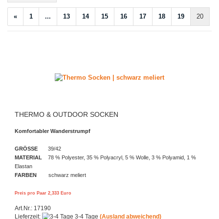
«
1
...
13
14
15
16
17
18
19
20
THERMO & OUTDOOR SOCKEN
Komfortabler Wanderstrumpf
GRÖSSE
39/42
MATERIAL
78 % Polyester, 35 % Polyacryl, 5 % Wolle, 3 % Polyamid, 1 %
Elastan
FARBEN
schwarz meliert
Preis pro Paar 2,333 Euro
Art.Nr.: 17190
Lieferzeit:
3-4 Tage
(Ausland abweichend)