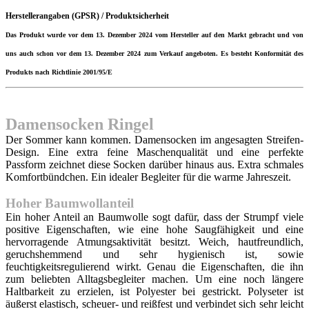
Herstellerangaben (GPSR) / Produktsicherheit
Das Produkt wurde vor dem 13. Dezember 2024 vom Hersteller auf den Markt gebracht und von
uns auch schon vor dem 13. Dezember 2024 zum Verkauf angeboten. Es besteht Konformität des
Produkts nach Richtlinie 2001/95/E
Damensocken Ringel
Der Sommer kann kommen. Damensocken im angesagten Streifen-
Design. Eine extra feine Maschenqualität und eine perfekte
Passform zeichnet diese Socken darüber hinaus aus. Extra schmales
Komfortbündchen. Ein idealer Begleiter für die warme Jahreszeit.
Hoher Baumwollanteil
Ein hoher Anteil an Baumwolle sogt dafür, dass der Strumpf viele
positive Eigenschaften, wie eine hohe Saugfähigkeit und eine
hervorragende Atmungsaktivität besitzt. Weich, hautfreundlich,
geruchshemmend und sehr hygienisch ist, sowie
feuchtigkeitsregulierend wirkt. Genau die Eigenschaften, die ihn
zum beliebten Alltagsbegleiter machen. Um eine noch längere
Haltbarkeit zu erzielen, ist Polyester bei gestrickt. Polyseter ist
äußerst elastisch, scheuer- und reißfest und verbindet sich sehr leicht