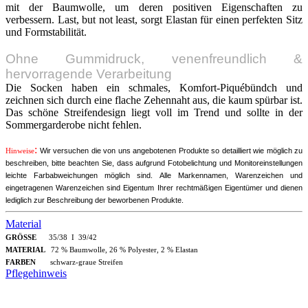
mit der Baumwolle, um deren positiven Eigenschaften zu
verbessern. Last, but not least, sorgt Elastan für einen perfekten Sitz
und Formstabilität.
Ohne Gummidruck, venenfreundlich &
hervorragende Verarbeitung
Die Socken haben ein schmales, Komfort-Piquébündch und
zeichnen sich durch eine flache Zehennaht aus, die kaum spürbar ist.
Das schöne Streifendesign liegt voll im Trend und sollte in der
Sommergarderobe nicht fehlen.
:
Hinweise
Wir versuchen die von uns angebotenen Produkte so detailliert wie möglich zu
beschreiben, bitte beachten Sie, dass aufgrund Fotobelichtung und Monitoreinstellungen
leichte Farbabweichungen möglich sind. Alle Markennamen, Warenzeichen und
eingetragenen Warenzeichen sind Eigentum Ihrer rechtmäßigen Eigentümer und dienen
lediglich zur Beschreibung der beworbenen Produkte.
Material
GRÖSSE
35/38 I 39/42
MATERIAL
72 % Baumwolle, 26 % Polyester, 2 % Elastan
FARBEN
schwarz-graue Streifen
Pflegehinweis