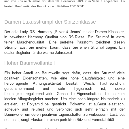
und von uns auch schon vor dem 13. Dezember 2024 zum Verkauf angeboten. Es
besteht Konformität des Produkts nach Richtlinie 2001/95/E
Damen Luxusstrumpf der Spitzenklasse
Der edle Lady RS. Harmony „Silver & Jeans“ ist der Damen Klassiker,
in bewährter Harmony Qualität von RS.Riese. Ein Strumpf in extra
feiner Maschenqualität. Eine perfekte Passform zeichnet diesen
Strumpf aus. Sie merken kaum, dass Sie einen Strumpf tragen. Ein
dealer Begleiter für die warme Jahreszeit.
Hoher Baumwollanteil
Ein
hoher Anteil an Baumwolle sogt dafür, dass der Strumpf viele
positiven Eigenschaften, wie eine hohe Saugfähigkeit und eine
hervorragende Atmungsaktivität besitzt. Weich, hautfreundlich,
geruchshemmend und sehr hygienisch ist, sowie
feuchtigkeitsregulierend wirkt. Genau die Eigenschaften, die ihn zum
idealen Alltagsbegleiter machen. Um eine noch längere Haltbarkeit zu
erzielen, ist Polyamid bei gestrickt. Polyamid ist äußerst elastisch,
scheuer- und reißfest und verbindet sich sehr einfach mit der
Baumwolle, um deren positiven Eigenschaften zu verbessern. Last, but
not least, sorgt Elastan für einen perfekten Sitz und Formstabilität.