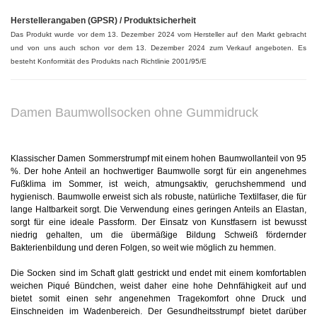
Herstellerangaben (GPSR) / Produktsicherheit
Das Produkt wurde vor dem 13. Dezember 2024 vom Hersteller auf den Markt gebracht
und von uns auch schon vor dem 13. Dezember 2024 zum Verkauf angeboten. Es
besteht Konformität des Produkts nach Richtlinie 2001/95/E
Damen Baumwollsocken ohne Gummidruck
Klassischer Damen Sommerstrumpf mit einem hohen Baumwollanteil von 95
%. Der hohe Anteil an hochwertiger Baumwolle sorgt für ein angenehmes
Fußklima im Sommer, ist weich, atmungsaktiv, geruchshemmend und
hygienisch. Baumwolle erweist sich als robuste, natürliche Textilfaser, die für
lange Haltbarkeit sorgt. Die Verwendung eines geringen Anteils an Elastan,
sorgt für eine ideale Passform. Der Einsatz von Kunstfasern ist bewusst
niedrig gehalten, um die übermäßige Bildung Schweiß fördernder
Bakterienbildung und deren Folgen, so weit wie möglich zu hemmen.
Die Socken sind im Schaft glatt gestrickt und endet mit einem komfortablen
weichen Piqué
Bündchen, weist daher eine hohe Dehnfähigkeit auf und
bietet somit einen sehr angenehmen Tragekomfort ohne Druck und
Einschneiden im Wadenbereich. Der Gesundheitsstrumpf bietet darüber