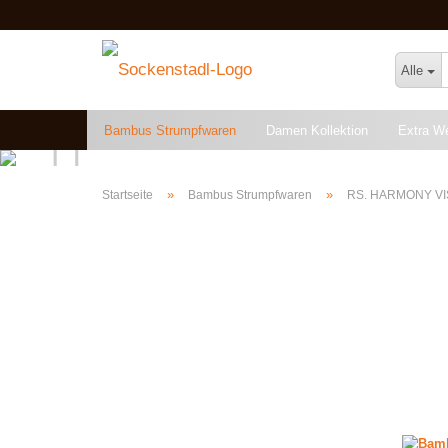
Alle
Bambus Strumpfwaren
Damen Kollektion
Extra W
Angebote & Restposten
»
»
Startseite
Bambus Strumpfwaren
RS. HARMONY V