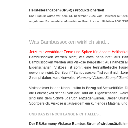
Herstellerangaben (GPSR) / Produktsicherheit
Das Produkt wurde vor dem 13. Dezember 2024 vom Hersteller auf de
angeboten. Es besteht Konformität des Produkts nach Richtlinie 2001/95/
Was Bambussocken wirklich sind...
Jetzt mit verstärkter Ferse und Spitze für längere Haltbarkei
Bambussocken werden nicht, wie etwa behauptet, aus Bambus
Bambussocken werden aus Viskose hergestellt. Aus nahezu all
Eigenschaften. Viskose ist somit eine teilsynthetische Fa
gewonnen wird. Der Begriff "Bambussocken" ist somit nicht korr
Strumpf daher, korrekterweise,
Harmony Viskose Strumpf "Bamb
Viskosefaser ist das Nonplusultra in Bezug auf Schweißfüße. Di
die Feuchtigkeit schnell von der Haut ab. Eigenschaften, we
sind und dem Schweißgeruch entgegenwirken. Dieser Umsta
Sportbereich. Viskose ist außerdem ein kühlendes Material u
UND DAS IST NOCH LANGE NICHT ALLES...
Der RS.Harmony Viskose-Bambus Strumpf wird zusätzlich 