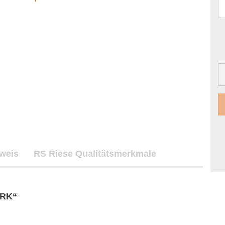
nweis
RS Riese Qualitätsmerkmale
ARK“