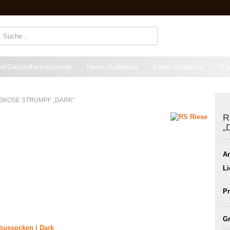
Suche...
eit/Gesundheitsstrümpfe
Herren Kollektion
Kinder Kollektion
Tra
ISKOSE STRUMPF „DARK“
R
„
Ar
Li
Pr
Gr