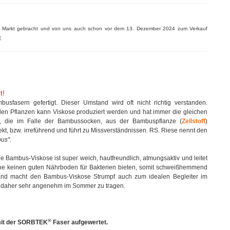
n Markt gebracht und von uns auch schon vor dem 13. Dezember 2024 zum Verkauf
E
t!
fasern gefertigt. Dieser Umstand wird oft nicht richtig verstanden.
en Pflanzen kann Viskose produziert werden und hat immer die gleichen
ser, die im Falle der Bambussocken, aus der Bambuspflanze (
Zellstoff
)
ekt, bzw. irreführend und führt zu Missverständnissen. RS. Riese nennt den
us".
e Bambus-Viskose ist super weich, hautfreundlich, atmungsaktiv und leitet
lche keinen guten Nährboden für Bakterien bieten, somit schweißhemmend
nd macht den Bambus-Viskose Strumpf auch zum idealen Begleiter im
nd daher sehr angenehm im Sommer zu tragen.
®
mit der SORBTEK
Faser aufgewertet.