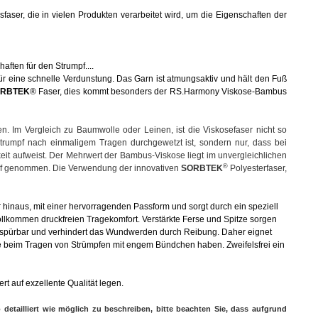
sfaser, die in vielen Produkten verarbeitet wird, um die Eigenschaften der
aften für den Strumpf....
t für eine schnelle Verdunstung. Das Garn ist atmungsaktiv und hält den Fuß
RBTEK
® Faser, dies kommt besonders der RS.Harmony Viskose-Bambus
n. Im Vergleich zu Baumwolle oder Leinen, ist die Viskosefaser nicht so
 Strumpf nach einmaligem Tragen durchgewetzt ist, sondern nur, dass bei
eit aufweist. Der Mehrwert der Bambus-Viskose liegt im unvergleichlichen
®
auf genommen. Die Verwendung der innovativen
SORBTEK
Polyesterfaser,
inaus, mit einer hervorragenden Passform und sorgt durch ein speziell
llkommen druckfreien Tragekomfort. Verstärkte Ferse und Spitze sorgen
cht spürbar und verhindert das Wundwerden durch Reibung. Daher eignet
eme beim Tragen von Strümpfen mit engem Bündchen haben.
Zweifelsfrei ein
rt auf exzellente Qualität legen.
etailliert wie möglich zu beschreiben, bitte beachten Sie, dass aufgrund