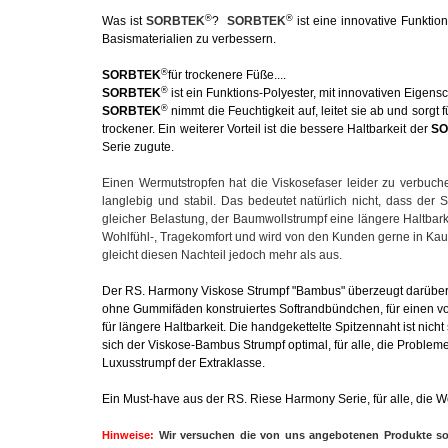
®
®
Was ist
SORBTEK
?
SORBTEK
ist eine innovative Funktion
Basismaterialien zu verbessern.
®
SORBTEK
für trockenere Füße....
®
SORBTEK
ist ein Funktions-Polyester, mit innovativen Eigensch
®
SORBTEK
nimmt die Feuchtigkeit auf, leitet sie ab und sorg
trockener. Ein weiterer Vorteil ist die bessere Haltbarkeit der
SO
Serie zugute.
Einen Wermutstropfen hat die Viskosefaser leider zu verbuche
langlebig und stabil. Das bedeutet natürlich nicht, dass der
gleicher Belastung, der Baumwollstrumpf eine längere Haltbark
Wohlfühl-, Tragekomfort und wird von den Kunden gerne in K
gleicht diesen Nachteil jedoch mehr als aus.
Der RS. Harmony Viskose Strumpf "Bambus" überzeugt darüber h
ohne Gummifäden konstruiertes Softrandbündchen, für einen vo
für längere Haltbarkeit. Die handgekettelte Spitzennaht ist ni
sich der Viskose-Bambus Strumpf optimal, für alle, die Probl
Luxusstrumpf der Extraklasse.
Ein Must-have aus der RS. Riese Harmony Serie, für alle, die We
Hinweise:
Wir versuchen die von uns angebotenen Produkte so d