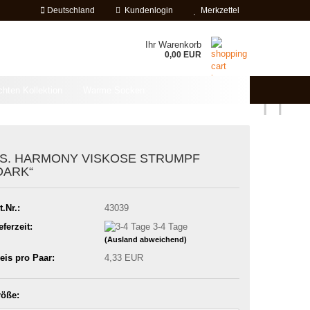
Deutschland
Kundenlogin
Merkzettel
Ihr Warenkorb
0,00 EUR
chten Kollektion
Warme Socken
S. HARMONY VISKOSE STRUMPF
DARK“
t.Nr.:
43039
eferzeit:
3-4 Tage
(Ausland abweichend)
eis pro Paar:
4,33 EUR
öße: