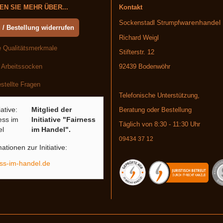
N SIE MEHR ÜBER...
Kontakt
warenhandel
Sockenstadl Strumpf
 / Bestellung widerrufen
Richard Weigl
 Qualitätsmerkmale
Stifterstr. 12
 Arbeitssocken
92439 Bodenwöhr
stellte Fragen
Telefonische Unterstützung,
Mitglied der
Beratung oder Bestellung
Initiative "Fairness
Täglich von 8:30 - 11:30 Uhr
im Handel".
09434 37 12
ationen zur Initiative:
ess-im-handel.de