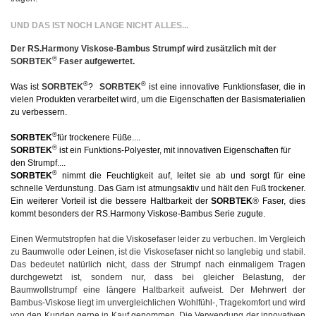
UND DAS IST NOCH LANGE NICHT ALLES...
Der RS.Harmony Viskose-Bambus Strumpf wird zusätzlich mit der
®
SORBTEK
Faser aufgewertet.
®
®
Was ist
SORBTEK
?
SORBTEK
ist eine innovative Funktionsfaser, die in
vielen Produkten verarbeitet wird, um die Eigenschaften der Basismaterialien
zu verbessern.
®
SORBTEK
für trockenere Füße....
®
SORBTEK
ist ein Funktions-Polyester, mit innovativen Eigenschaften für
den Strumpf....
®
SORBTEK
nimmt die Feuchtigkeit auf, leitet sie ab und sorgt für eine
schnelle Verdunstung. Das Garn ist atmungsaktiv und hält den Fuß trockener.
Ein weiterer Vorteil ist die bessere Haltbarkeit der
SORBTEK
® Faser, dies
kommt besonders der RS.Harmony Viskose-Bambus Serie zugute.
Einen Wermutstropfen hat die Viskosefaser leider zu verbuchen. Im Vergleich
zu Baumwolle oder Leinen, ist die Viskosefaser nicht so langlebig und stabil.
Das bedeutet natürlich nicht, dass der Strumpf nach einmaligem Tragen
durchgewetzt ist, sondern nur, dass bei gleicher Belastung, der
Baumwollstrumpf eine längere Haltbarkeit aufweist. Der Mehrwert der
Bambus-Viskose liegt im unvergleichlichen Wohlfühl-, Tragekomfort und wird
von den Kunden gerne in Kauf genommen. Die Verwendung der innovativen