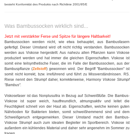
besteht Konformität des Produkts nach Richtlinie 2001/95/E
Was Bambussocken wirklich sind...
Jetzt mit verstärkter Ferse und Spitze für längere Haltbarkeit!
Bambussocken werden nicht, wie etwa behauptet, aus Bambusfasern
gefertigt. Dieser Umstand wird oft nicht richtig verstanden. Bambussocken
werden aus Viskose hergestellt. Aus nahezu allen Pflanzen kann Viskose
produziert werden und hat immer die gleichen Eigenschaften. Viskose ist
somit eine teilsynthetische Faser, die im Falle der Bambussocken, aus der
Bambuspflanze (
Zellstoff
) gewonnen wird. Der Begriff "Bambussocken" ist
somit nicht korrekt, bzw. irreführend und führt zu Missverständnissen. RS.
Riese nennt den Strumpf daher, korrekterweise,
Harmony Viskose Strumpf
"Bambus".
Viskosefaser ist das Nonplusultra in Bezug auf Schweißfüße. Die Bambus-
Viskose ist super weich, hautfreundlich, atmungsaktiv und leitet die
Feuchtigkeit schnell von der Haut ab. Eigenschaften, welche keinen guten
Nährboden für Bakterien bieten, somit schweißhemmend sind und dem
Schweißgeruch entgegenwirken. Dieser Umstand macht den Bambus-
Viskose Strumpf auch zum idealen Begleiter im Sportbereich. Viskose ist
außerdem ein kühlendes Material und daher sehr angenehm im Sommer zu
tragen.