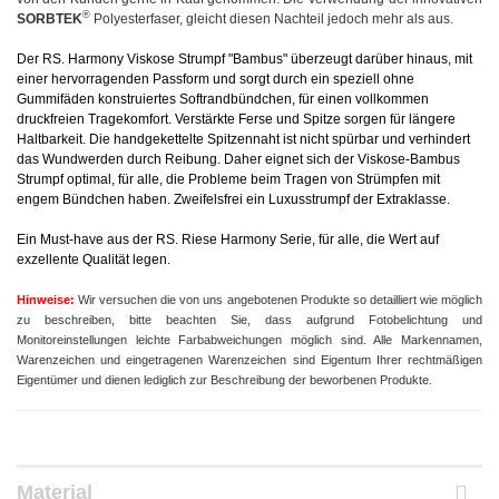
®
SORBTEK
Polyesterfaser, gleicht diesen Nachteil jedoch mehr als aus.
Der RS. Harmony Viskose Strumpf "Bambus" überzeugt darüber hinaus, mit
einer hervorragenden Passform und sorgt durch ein speziell ohne
Gummifäden konstruiertes Softrandbündchen, für einen vollkommen
druckfreien Tragekomfort. Verstärkte Ferse und Spitze sorgen für längere
Haltbarkeit. Die handgekettelte Spitzennaht ist nicht spürbar und verhindert
das Wundwerden durch Reibung. Daher eignet sich der Viskose-Bambus
Strumpf optimal, für alle, die Probleme beim Tragen von Strümpfen mit
engem Bündchen haben.
Zweifelsfrei ein Luxusstrumpf der Extraklasse.
Ein Must-have aus der RS. Riese Harmony Serie, für alle, die Wert auf
exzellente Qualität legen.
Hinweise:
Wir versuchen die von uns angebotenen Produkte so detailliert wie möglich
zu beschreiben, bitte beachten Sie, dass aufgrund Fotobelichtung und
Monitoreinstellungen leichte Farbabweichungen möglich sind. Alle Markennamen,
Warenzeichen und eingetragenen Warenzeichen sind Eigentum Ihrer rechtmäßigen
Eigentümer und dienen lediglich zur Beschreibung der beworbenen Produkte.
Material