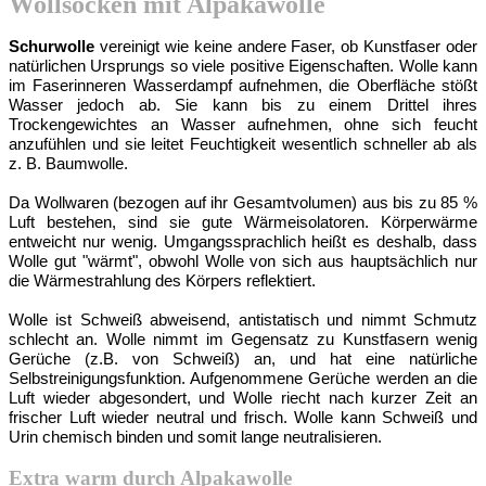
Wollsocken mit Alpakawolle
Schurwolle
vereinigt wie keine andere Faser, ob Kunstfaser oder
natürlichen Ursprungs so viele positive Eigenschaften.
Wolle kann
im Faserinneren Wasserdampf aufnehmen, die Oberfläche stößt
Wasser jedoch ab. Sie kann bis zu einem Drittel ihres
Trockengewichtes an Wasser aufnehmen, ohne sich feucht
anzufühlen und sie leitet Feuchtigkeit wesentlich schneller ab als
z. B. Baumwolle.
Da Wollwaren (bezogen auf ihr Gesamtvolumen) aus bis zu 85 %
Luft bestehen, sind sie gute Wärmeisolatoren. Körperwärme
entweicht nur wenig. Umgangssprachlich heißt es deshalb, dass
Wolle gut "wärmt", obwohl Wolle von sich aus hauptsächlich nur
die Wärmestrahlung des Körpers reflektiert.
Wolle ist Schweiß abweisend, antistatisch und nimmt Schmutz
schlecht an. Wolle nimmt im Gegensatz zu Kunstfasern wenig
Gerüche (z.B. von Schweiß) an, und hat eine natürliche
Selbstreinigungsfunktion. Aufgenommene Gerüche werden an die
Luft wieder abgesondert, und Wolle riecht nach kurzer Zeit an
frischer Luft wieder neutral und frisch. Wolle kann Schweiß und
Urin chemisch binden und somit lange neutralisieren.
Extra warm durch Alpakawolle