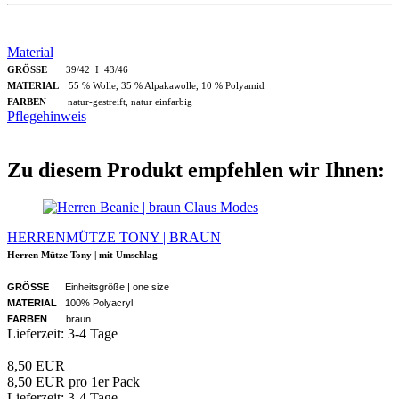
Material
GRÖSSE
39/42 I 43/46
MATERIAL
55 % Wolle, 35 % Alpakawolle, 10 % Polyamid
FARBEN
natur-gestreift, natur einfarbig
Pflegehinweis
Zu diesem Produkt empfehlen wir Ihnen:
Claus Modes
HERRENMÜTZE TONY | BRAUN
Herren Mütze Tony | mit Umschlag
GRÖSSE
Einheitsgröße | one size
MATERIAL
100% Polyacryl
FARBEN
braun
Lieferzeit: 3-4 Tage
8,50 EUR
8,50 EUR pro 1er Pack
Lieferzeit: 3-4 Tage