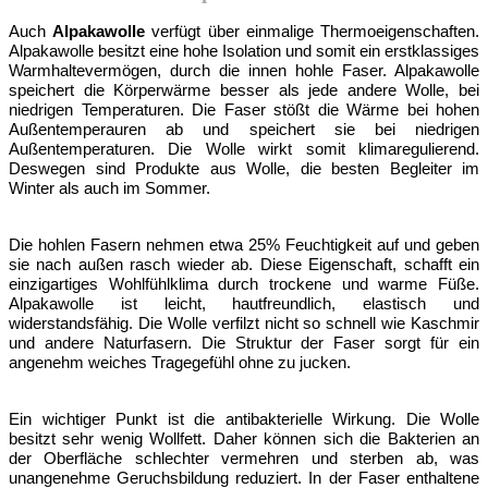
Auch
Alpakawolle
verfügt über einmalige Thermoeigenschaften.
Alpakawolle besitzt eine hohe Isolation und somit ein erstklassiges
Warmhaltevermögen, durch die innen hohle Faser. Alpakawolle
speichert die Körperwärme besser als jede andere Wolle, bei
niedrigen Temperaturen. Die Faser stößt die Wärme bei hohen
Außentemperauren ab und speichert sie bei niedrigen
Außentemperaturen. Die Wolle wirkt somit klimaregulierend.
Deswegen sind Produkte aus Wolle, die besten Begleiter im
Winter als auch im Sommer.
Die hohlen Fasern nehmen etwa 25% Feuchtigkeit auf und geben
sie nach außen rasch wieder ab. Diese Eigenschaft, schafft ein
einzigartiges Wohlfühlklima durch trockene und warme Füße.
Alpakawolle ist leicht, hautfreundlich, elastisch und
widerstandsfähig. Die Wolle verfilzt nicht so schnell wie Kaschmir
und andere Naturfasern. Die Struktur der Faser sorgt für ein
angenehm weiches Tragegefühl ohne zu jucken.
Ein wichtiger Punkt ist die antibakterielle Wirkung. Die Wolle
besitzt sehr wenig Wollfett. Daher können sich die Bakterien an
der Oberfläche schlechter vermehren und sterben ab, was
unangenehme Geruchsbildung reduziert. In der Faser enthaltene