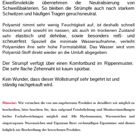
Eiweißmoleküle übernehmen die Neutralisierung von
Schweißbakterien. So bleiben die Strümpfe auch nach starkem
Schwitzen und häufigen Tragen geruchsneutral.
Polyamid nimmt sehr wenig Feuchtigkeit auf, ist deshalb schnell
trocknend und sowohl im nassen, als auch im trockenen Zustand
sehr
elastisch und dehnbar, sowie besonders reiß- und
scheuerfest
. Speziell die minimale Wasseraufnahme, verleiht
Polyamiden ihre sehr hohe Formstabilität. Das Wasser wird vom
Polyamid-Stoff direkt wieder an die Umluft abgegeben.
Der Strumpf verfügt über einen Komfortbund im Rippenmuster.
Die sehr flache Zehennaht ist kaum spürbar.
Kein Wunder, dass dieser Wollstrumpf sehr begehrt ist und
ständig nachgekauft wird.
Hinweise:
Wir versuchen die von uns angebotenen Produkte so detailliert wie möglich zu
beschreiben, bitte beachten Sie, dass aufgrund
Fotobelichtung und Monitoreinstellungen
leichte Farbabweichungen möglich sind.
Alle Markennamen, Warenzeichen und
eingetragenen Warenzeichen sind Eigentum Ihrer rechtmäßigen Eigentümer und dienen
lediglich zur Beschreibung der beworbenen Produkte.