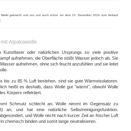
n Markt gebracht und von uns auch schon vor dem 13. Dezember 2024 zum Verkauf
E
mit Alpakawolle
b Kunstfaser oder natürlichen Ursprungs so viele positive
mpf aufnehmen, die Oberfläche stößt Wasser jedoch ab. Sie
 Wasser aufnehmen, ohne sich feucht anzufühlen und sie leitet
lle.
 bis zu 85 % Luft bestehen, sind sie gute Wärmeisolatoren.
ch heißt es deshalb, dass Wolle gut "wärmt", obwohl Wolle
s Körpers reflektiert.
nimmt Schmutz schlecht an. Wolle nimmt im Gegensatz zu
an, und hat eine natürliche Selbstreinigungsfunktion.
esondert, und Wolle riecht nach kurzer Zeit an frischer Luft
in chemisch binden und somit lange neutralisieren.