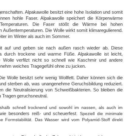
nschaften. Alpakawolle besitzt eine hohe Isolation und somit
innen hohle Faser. Alpakawolle speichert die Körperwärme
n Temperaturen. Die Faser stößt die Wärme bei hohen
n Außentemperaturen. Die Wolle wirkt somit klimaregulierend.
iter im Winter als auch im Sommer.
t auf und geben sie nach außen rasch wieder ab. Diese
klima durch trockene und warme Füße.
Alpakawolle ist leicht,
ie Wolle verfilzt nicht so schnell wie Kaschmir und andere
ngenehm weiches Tragegefühl ohne zu jucken.
 Die Wolle besitzt sehr wenig Wollfett. Daher können sich die
 und sterben ab, was unangenehme Geruchsbildung reduziert.
n die Neutralisierung von Schweißbakterien. So bleiben die
 Tragen geruchsneutral.
eshalb schnell trocknend und sowohl im nassen, als auch im
owie besonders reiß- und scheuerfest
. Speziell die minimale
e Formstabilität. Das Wasser wird vom Polyamid-Stoff direkt