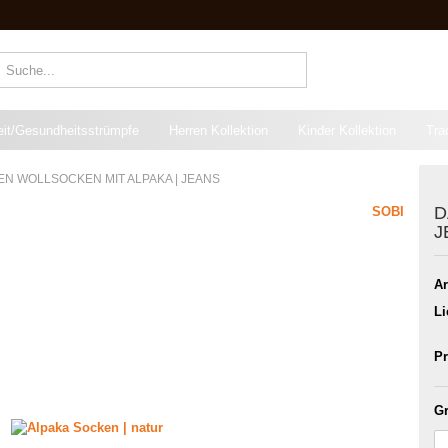
Suche...
eit/Gesundheitsstrümpfe
Herren Kollektion
Kinder Kollektion
Tra
N WOLLSOCKEN MIT ALPAKA | JEANS
D
SOBI
J
Ar
Li
Pr
Gr