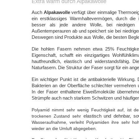
Extra warm durch Alpakawolle
Auch
Alpakawolle
verfügt über einmalige Thermoeige
ein erstklassiges Warmhaltevermögen, durch die 
besser als jede andere Wolle, bei niedrige
Außentemperauren ab und speichert sie bei niedrige
Deswegen sind Produkte aus Wolle, die besten Begle
Die hohlen Fasern nehmen etwa 25% Feuchtigkei
Eigenschaft, schafft ein einzigartiges Wohlfühl
hautfreundlich, elastisch und widerstandsfähig. D
Naturfasern. Die Struktur der Faser sorgt für ein a
Ein wichtiger Punkt ist die antibakterielle Wirkung.
Bakterien an der Oberfläche schlechter vermehren
In der Faser enthaltene Eiweißmoleküle übernehme
Strümpfe auch nach starkem Schwitzen und häufigen
Polyamid nimmt sehr wenig Feuchtigkeit auf, ist d
trockenen Zustand sehr
elastisch und dehnbar, s
Wasseraufnahme, verleiht Polyamiden ihre sehr hoh
wieder an die Umluft abgegeben.