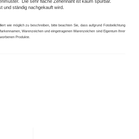
enmuster. Die sehr flache Zehennaht ist kaum spürbar.
t und ständig nachgekauft wird.
ert wie möglich zu beschreiben, bitte beachten Sie, dass aufgrund
Fotobelichtung
Markennamen, Warenzeichen und eingetragenen Warenzeichen sind Eigentum Ihrer
eworbenen Produkte.