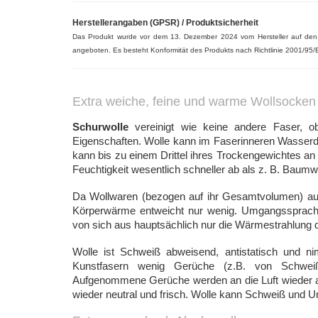
Herstellerangaben (GPSR) / Produktsicherheit
Das Produkt wurde vor dem 13. Dezember 2024 vom Hersteller auf de
angeboten. Es besteht Konformität des Produkts nach Richtlinie 2001/95/
Extra weiche, feine und warme Wollsocken 
Schurwolle
vereinigt wie keine andere Faser, o
Eigenschaften.
Wolle kann im Faserinneren Wasserda
kann bis zu einem Drittel ihres Trockengewichtes an
Feuchtigkeit wesentlich schneller ab als z. B. Baumwo
Da Wollwaren (bezogen auf ihr Gesamtvolumen) aus
Körperwärme entweicht nur wenig. Umgangssprachli
von sich aus hauptsächlich nur die Wärmestrahlung de
Wolle ist Schweiß abweisend, antistatisch und 
Kunstfasern wenig Gerüche (z.B. von Schweiß) 
Aufgenommene Gerüche werden an die Luft wieder abg
wieder neutral und frisch. Wolle kann Schweiß und Ur