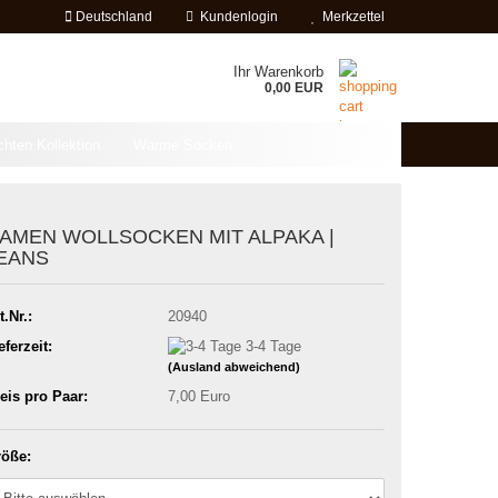
Deutschland
Kundenlogin
Merkzettel
Ihr Warenkorb
0,00 EUR
chten Kollektion
Warme Socken
AMEN WOLLSOCKEN MIT ALPAKA |
EANS
t.Nr.:
20940
eferzeit:
3-4 Tage
(Ausland abweichend)
eis pro Paar:
7,00 Euro
öße: