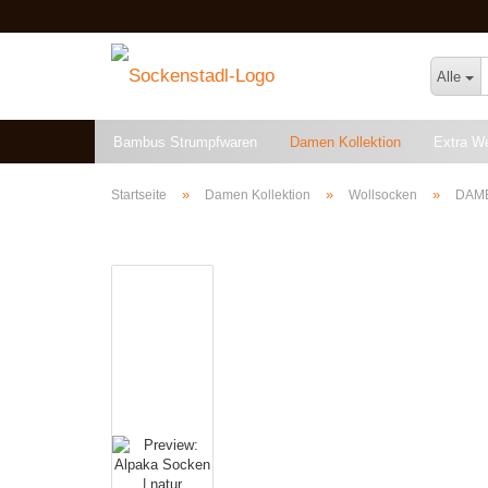
Alle
Bambus Strumpfwaren
Damen Kollektion
Extra W
Angebote & Restposten
»
»
»
Startseite
Damen Kollektion
Wollsocken
DAME