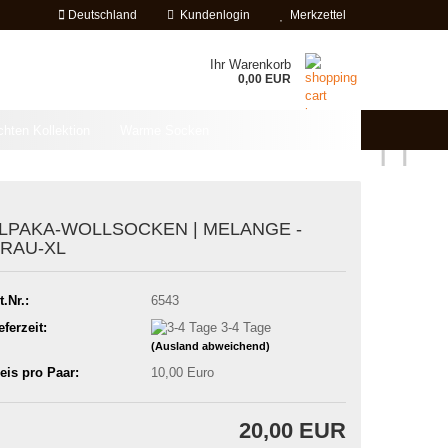
Deutschland
Kundenlogin
Merkzettel
Ihr Warenkorb
0,00 EUR
chten Kollektion
Warme Socken
LPAKA-WOLLSOCKEN | MELANGE -
RAU-XL
t.Nr.:
6543
eferzeit:
3-4 Tage
(Ausland abweichend)
eis pro Paar:
10,00 Euro
20,00 EUR