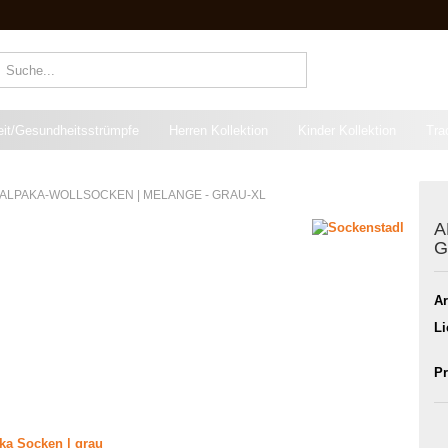
Suche...
eit/Gesundheitsstrümpfe
Herren Kollektion
Kinder Kollektion
Tra
ALPAKA-WOLLSOCKEN | MELANGE - GRAU-XL
A
G
Ar
Li
Pr