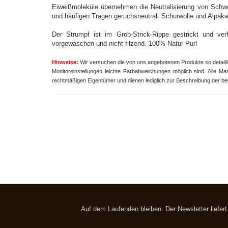
Eiweißmoleküle übernehmen die Neutralisierung von Schw
und häufigen Tragen geruchsneutral. Schurwolle und Alpak
Der Strumpf ist im Grob-Strick-Rippe gestrickt und ver
vorgewaschen und nicht filzend. 100% Natur Pur!
Hinweise:
Wir versuchen die von uns angebotenen Produkte so detailli
Monitoreinstellungen leichte Farbabweichungen möglich sind.
Alle Ma
rechtmäßigen Eigentümer und dienen lediglich zur Beschreibung der b
Auf dem Laufenden bleiben. Der Newsletter liefer