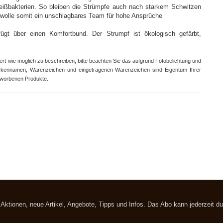
eißbakterien. So bleiben die Strümpfe auch nach starkem Schwitzen
awolle somit ein unschlagbares Team für hohe Ansprüche
fügt über einen Komfortbund. Der Strumpf ist ökologisch gefärbt,
ert wie möglich zu beschreiben, bitte beachten Sie das aufgrund Fotobelichtung und
rkennamen, Warenzeichen und eingetragenen Warenzeichen sind Eigentum Ihrer
eworbenen Produkte.
t Aktionen, neue Artikel, Angebote, Tipps und Infos. Das Abo kann jederzeit 