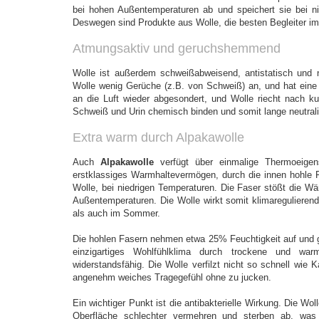
bei hohen Außentemperaturen ab und speichert sie bei ni
Deswegen sind Produkte aus Wolle, die besten Begleiter i
Atmungsaktiv und geruchshemmend
Wolle ist außerdem schweißabweisend, antistatisch und
Wolle wenig Gerüche (z.B. von Schweiß) an, und hat eine
an die Luft wieder abgesondert, und Wolle riecht nach ku
Schweiß und Urin chemisch binden und somit lange neutrali
Extra warm durch Alpakawolle
Auch
Alpakawolle
verfügt über einmalige Thermoeigens
erstklassiges Warmhaltevermögen, durch die innen hohle F
Wolle, bei niedrigen Temperaturen. Die Faser stößt die W
Außentemperaturen. Die Wolle wirkt somit klimaregulieren
als auch im Sommer.
Die hohlen Fasern nehmen etwa 25% Feuchtigkeit auf und g
einzigartiges Wohlfühlklima durch trockene und warm
widerstandsfähig. Die Wolle verfilzt nicht so schnell wie 
angenehm weiches Tragegefühl ohne zu jucken.
Ein wichtiger Punkt ist die antibakterielle Wirkung. Die Wo
Oberfläche schlechter vermehren und sterben ab, was 