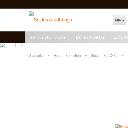
Alle
Bambus Strumpfwaren
Damen Kollektion
Extra W
Angebote & Restposten
»
»
»
Startseite
Herren Kollektion
Socken XL-XXXL