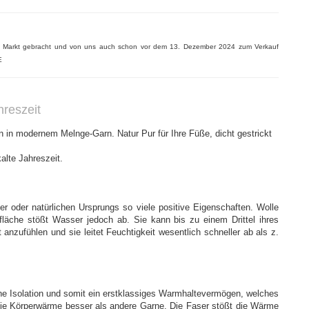
n Markt gebracht und von uns auch schon vor dem 13. Dezember 2024 zum Verkauf
E
hreszeit
in modernem Melnge-Garn. Natur Pur für Ihre Füße, dicht gestrickt
kalte Jahreszeit.
er oder natürlichen Ursprungs so viele positive Eigenschaften.
Wolle
äche stößt Wasser jedoch ab. Sie kann bis zu einem Drittel ihres
zufühlen und sie leitet Feuchtigkeit wesentlich schneller ab als z.
he Isolation und somit ein erstklassiges Warmhaltevermögen, welches
t die Körperwärme besser als andere Garne. Die Faser stößt die Wärme