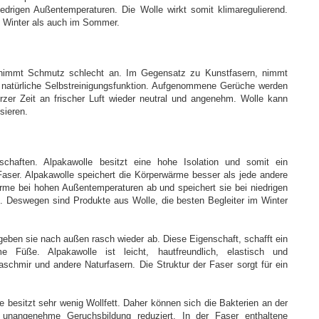
edrigen Außentemperaturen. Die Wolle wirkt somit klimaregulierend.
m Winter als auch im Sommer.
 nimmt Schmutz schlecht an. Im Gegensatz zu Kunstfasern, nimmt
 natürliche Selbstreinigungsfunktion. Aufgenommene Gerüche werden
rzer Zeit an frischer Luft wieder neutral und angenehm. Wolle kann
sieren.
chaften. Alpakawolle besitzt eine hohe Isolation und somit ein
aser. Alpakawolle speichert die Körperwärme besser als jede andere
ärme bei hohen Außentemperaturen ab und speichert sie bei niedrigen
d. Deswegen sind Produkte aus Wolle, die besten Begleiter im Winter
eben sie nach außen rasch wieder ab. Diese Eigenschaft, schafft ein
e Füße. Alpakawolle ist leicht, hautfreundlich, elastisch und
Kaschmir und andere Naturfasern. Die Struktur der Faser sorgt für ein
lle besitzt sehr wenig Wollfett. Daher können sich die Bakterien an der
unangenehme Geruchsbildung reduziert. In der Faser enthaltene