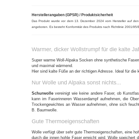
Herstellerangaben (GPSR) / Produktsicherheit
Das Produkt wurde vor dem 13. Dezember 2024 vom Hersteller auf de
angeboten. Es besteht Konformität des Produkts nach Richtlinie 2001/95/
Warmer, dicker Wollstrumpf für die kalte Ja
Super warme Woll-Alpaka Socken ohne synthetische Fasern 
und maximal wärmend.
Hier sind kalte Füße an der richtigen Adresse.
Ideal für die 
Nur Wolle und Alpaka sonst nichts...
Schurwolle
vereinigt wie keine andere Faser, ob Kunstfas
kann im Faserinneren Wasserdampf aufnehmen, die Oberfl
Trockengewichtes an Wasser aufnehmen, ohne sich feucht an
B. Baumwolle.
Gute Thermoeigenschaften
Wolle verfügt über sehr gute Thermoeigenschaften, eine ho
durch die innen hohle Faser erreicht wird. Wolle speicher