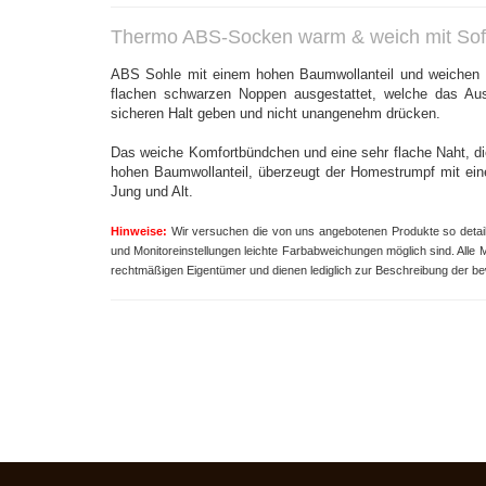
Thermo ABS-Socken warm & weich mit Sof
ABS Sohle mit einem hohen Baumwollanteil und weichen In
flachen schwarzen Noppen ausgestattet, welche das Aus
sicheren Halt geben und nicht unangenehm drücken.
Das weiche Komfortbündchen und eine sehr flache Naht, die
hohen Baumwollanteil, überzeugt der Homestrumpf mit eine
Jung und Alt.
Hinweise:
Wir versuchen die von uns angebotenen Produkte so detailli
und Monitoreinstellungen leichte Farbabweichungen möglich sind.
Alle 
rechtmäßigen Eigentümer und dienen lediglich zur Beschreibung der b