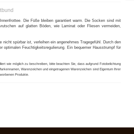
tbund
nenfrottee. Die Füße bleiben garantiert warm. Die Socken sind mit
rutschen auf glatten Böden, wie Laminat oder Fliesen vermeiden,
 nicht spürbar ist, verleihen ein angenehmes Tragegefühl. Durch den
r optimalen Feuchtigkeitsregulierung. Ein bequemer Hausstrumpf für
ert wie möglich zu beschreiben, bitte beachten Sie, dass aufgrund
Fotobelichtung
Markennamen, Warenzeichen und eingetragenen Warenzeichen sind Eigentum Ihrer
eworbenen Produkte.