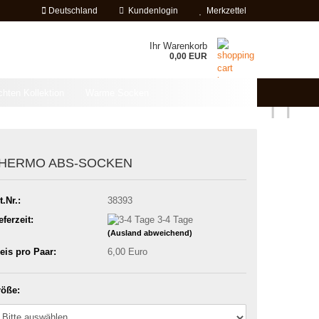
Deutschland
Kundenlogin
Merkzettel
Ihr Warenkorb
0,00 EUR
chten Kollektion
Warme Socken
HERMO ABS-SOCKEN
t.Nr.:
38393
eferzeit:
3-4 Tage
(Ausland abweichend)
eis pro Paar:
6,00 Euro
öße: