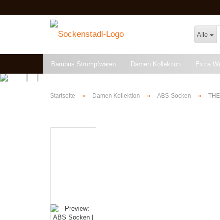
Alle
Bambus Strumpfwaren
Damen Kollektion
Extra W
Angebote & Restposten
»
»
»
Startseite
Damen Kollektion
ABS-Socken
THE