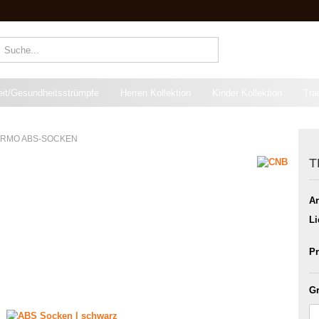
Suche...
eit/Gesundheitsstrümpfe
Herren Kollektion
Kinder Kollektion
Tra
RMO ABS-SOCKEN
T
Ar
Li
Pr
Gr